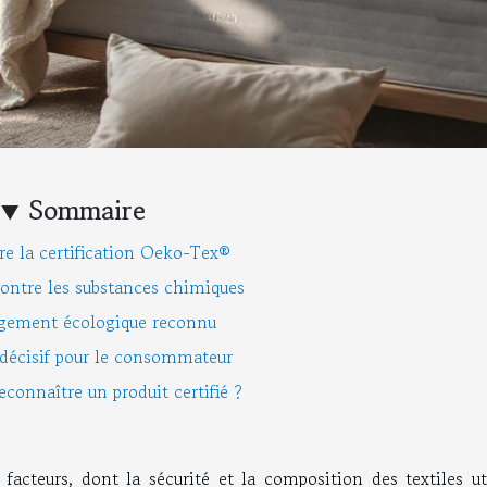
Sommaire
e la certification Oeko-Tex®
ontre les substances chimiques
gement écologique reconnu
 décisif pour le consommateur
onnaître un produit certifié ?
cteurs, dont la sécurité et la composition des textiles uti