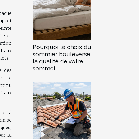
haque
mpact
einte
ières
ation
Pourquoi le choix du
nt aux
sommier bouleverse
hets.
la qualité de votre
sommeil
e des
ts de
ntinu
t aux
 et à
la se
ques,
par la