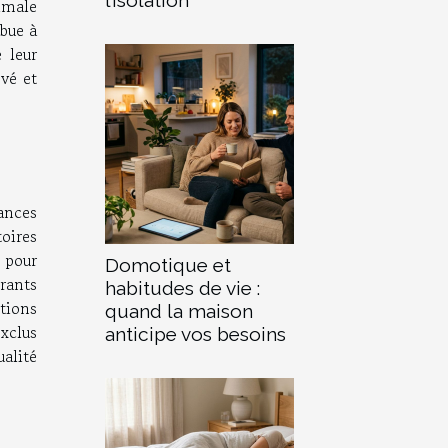
ximale
ibue à
 leur
evé et
ances
toires
 pour
Domotique et
rants
habitudes de vie :
tions
quand la maison
exclus
anticipe vos besoins
ualité