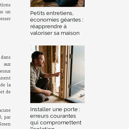
ations
us un
Petits entretiens,
esser
économies géantes :
réapprendre à
valoriser sa maison
 dans
e aux
essus
ennent
de la
 et de
Installer une porte :
acune
erreurs courantes
, par
qui compromettent
 Green
l’isolation