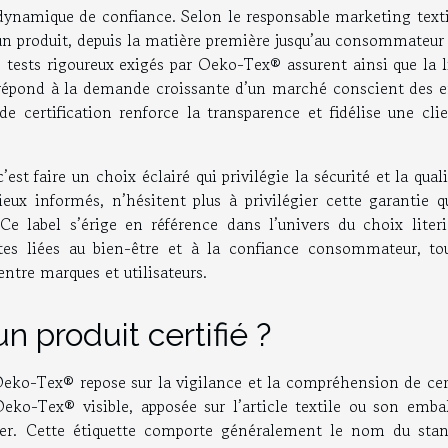
 dynamique de confiance. Selon le responsable marketing texti
d’un produit, depuis la matière première jusqu’au consommateur 
 tests rigoureux exigés par Oeko-Tex® assurent ainsi que la l
 répond à la demande croissante d’un marché conscient des e
 certification renforce la transparence et fidélise une clie
est faire un choix éclairé qui privilégie la sécurité et la qual
 informés, n’hésitent plus à privilégier cette garantie qu
 Ce label s’érige en référence dans l’univers du choix liter
tes liées au bien-être et à la confiance consommateur, to
ntre marques et utilisateurs.
 produit certifié ?
é Oeko-Tex® repose sur la vigilance et la compréhension de ce
eko-Tex® visible, apposée sur l’article textile ou son embal
ifier. Cette étiquette comporte généralement le nom du stan