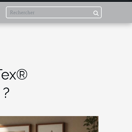
Tex®
 ?