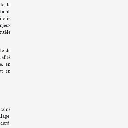
le, la
final,
iterie
njeux
ntèle
ité du
alité
ie, en
ut en
rtains
lage,
dard,