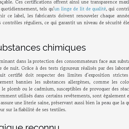
raçable. Ces certifications offrent ainsi une transparence ma
és quotidiennement, tels qu’
un linge de lit de qualité
, qui contr
enir ce label, les fabricants doivent renouveler chaque année
contrôles réguliers, ce qui garantit un niveau de sécurité él
substances chimiques
rminant dans la protection des consommateurs face aux subst
e de nuit. Grâce à des tests rigoureux réalisés par des labora
uit certifié doit respecter des limites d’exposition strictes
quement bannies les substances allergènes, comme les colo
ue le plomb ou le cadmium, susceptibles de provoquer des réac
quemment utilisés dans certains revêtements, sont également 
ssure une literie saine, préservant aussi bien la peau que la q
sur la fiabilité de ses textiles.
gique reconnu