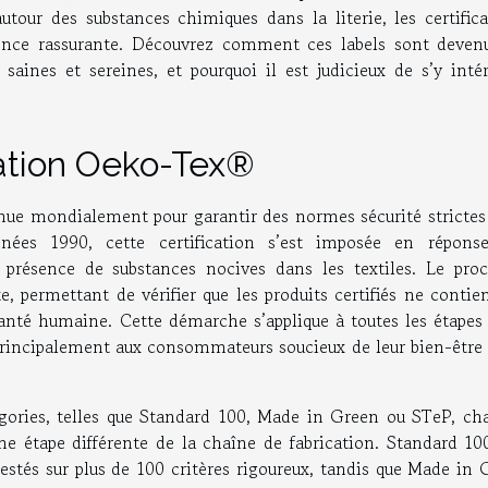
utour des substances chimiques dans la literie, les certific
nce rassurante. Découvrez comment ces labels sont deven
saines et sereines, et pourquoi il est judicieux de s’y intér
cation Oeko-Tex®
nnue mondialement pour garantir des normes sécurité strictes
nnées 1990, cette certification s’est imposée en répons
 présence de substances nocives dans les textiles. Le proc
, permettant de vérifier que les produits certifiés ne conti
anté humaine. Cette démarche s’applique à toutes les étapes 
sse principalement aux consommateurs soucieux de leur bien-être
gories, telles que Standard 100, Made in Green ou STeP, ch
e étape différente de la chaîne de fabrication. Standard 100
testés sur plus de 100 critères rigoureux, tandis que Made in