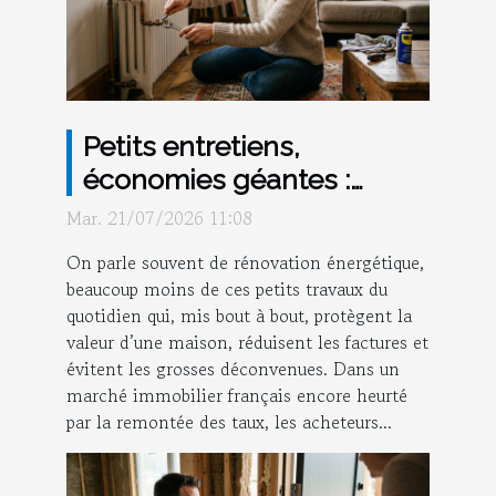
Petits entretiens,
économies géantes :
réapprendre à valoriser sa
Mar. 21/07/2026 11:08
maison
On parle souvent de rénovation énergétique,
beaucoup moins de ces petits travaux du
quotidien qui, mis bout à bout, protègent la
valeur d’une maison, réduisent les factures et
évitent les grosses déconvenues. Dans un
marché immobilier français encore heurté
par la remontée des taux, les acheteurs...