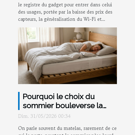
le registre du gadget pour entrer dans celui
des usages, portée par la baisse des prix des
capteurs, la généralisation du Wi-Fi et...
Pourquoi le choix du
sommier bouleverse la
qualité de votre sommeil
Dim. 31/05/2026 00:34
On parle souvent du matelas, rarement de ce