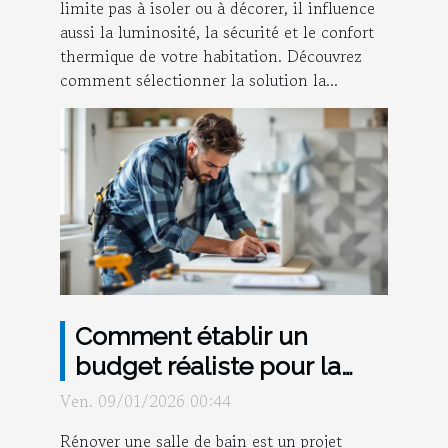
limite pas à isoler ou à décorer, il influence
aussi la luminosité, la sécurité et le confort
thermique de votre habitation. Découvrez
comment sélectionner la solution la...
Comment établir un
budget réaliste pour la
rénovation de salle de
Ven. 09/01/2026 00:44
bain ?
Rénover une salle de bain est un projet