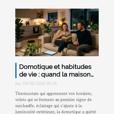
Domotique et habitudes
de vie : quand la maison
anticipe vos besoins
Jeu. 04/06/2026 00:26
Thermostats qui apprennent vos horaires,
volets qui se ferment au premier signe de
surchauffe, éclairage qui s’ajuste à la
luminosité extérieure, la domotique a quitté