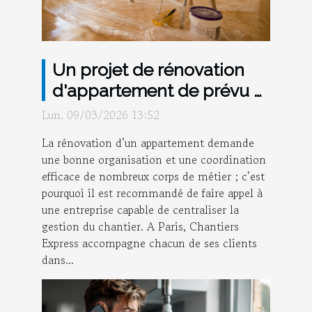
Un projet de rénovation
d'appartement de prévu à
Paris ? Misez sur la
Lun. 09/03/2026 13:52
sérénité avec l’expertise
La rénovation d’un appartement demande
de Chantiers Express !
une bonne organisation et une coordination
efficace de nombreux corps de métier ; c’est
pourquoi il est recommandé de faire appel à
une entreprise capable de centraliser la
gestion du chantier. A Paris, Chantiers
Express accompagne chacun de ses clients
dans...