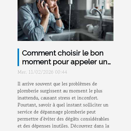
Comment choisir le bon
moment pour appeler un
service de dépannage
Mer. 11/02/2026 00:44
plomberie ?
Il arrive souvent que les problèmes de
plomberie surgissent au moment le plus
inattendu, causant stress et inconfort.
Pourtant, savoir à quel instant solliciter un
service de dépannage plomberie peut
permettre d'éviter des dégâts considérables
et des dépenses inutiles. Découvrez dans la