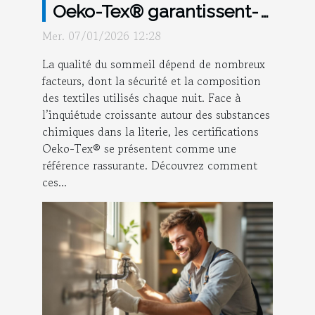
Oeko-Tex® garantissent-
elles des nuits saines ?
Mer. 07/01/2026 12:28
La qualité du sommeil dépend de nombreux
facteurs, dont la sécurité et la composition
des textiles utilisés chaque nuit. Face à
l’inquiétude croissante autour des substances
chimiques dans la literie, les certifications
Oeko-Tex® se présentent comme une
référence rassurante. Découvrez comment
ces...