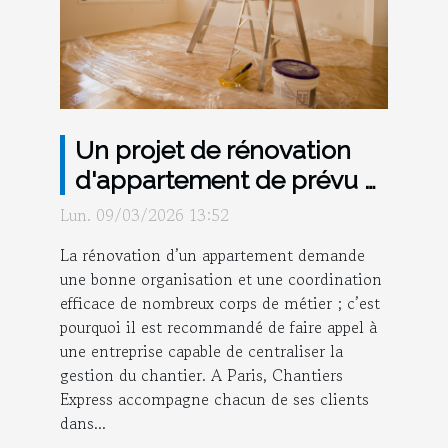
Un projet de rénovation
d'appartement de prévu à
Paris ? Misez sur la
Lun. 09/03/2026 13:52
sérénité avec l’expertise
La rénovation d’un appartement demande
de Chantiers Express !
une bonne organisation et une coordination
efficace de nombreux corps de métier ; c’est
pourquoi il est recommandé de faire appel à
une entreprise capable de centraliser la
gestion du chantier. A Paris, Chantiers
Express accompagne chacun de ses clients
dans...