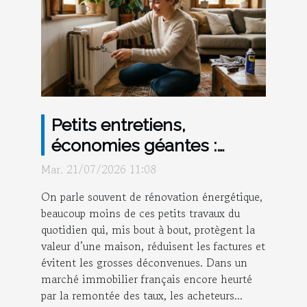
Petits entretiens,
économies géantes :
réapprendre à valoriser sa
Mar. 21/07/2026 11:08
maison
On parle souvent de rénovation énergétique,
beaucoup moins de ces petits travaux du
quotidien qui, mis bout à bout, protègent la
valeur d’une maison, réduisent les factures et
évitent les grosses déconvenues. Dans un
marché immobilier français encore heurté
par la remontée des taux, les acheteurs...