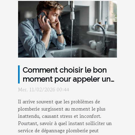
Comment choisir le bon
moment pour appeler un
service de dépannage
Mer. 11/02/2026 00:44
plomberie ?
Il arrive souvent que les problèmes de
plomberie surgissent au moment le plus
inattendu, causant stress et inconfort.
Pourtant, savoir à quel instant solliciter un
service de dépannage plomberie peut