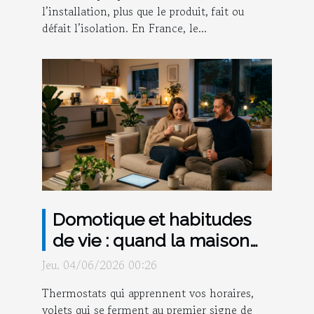
l’installation, plus que le produit, fait ou
défait l’isolation. En France, le...
Domotique et habitudes
de vie : quand la maison
anticipe vos besoins
Jeu. 04/06/2026 00:26
Thermostats qui apprennent vos horaires,
volets qui se ferment au premier signe de