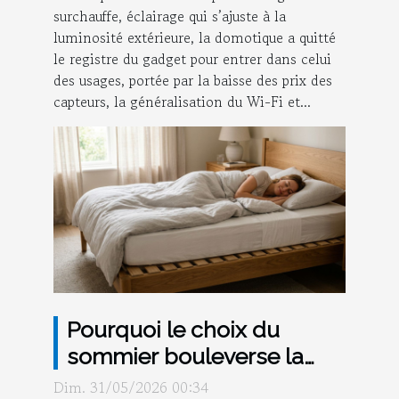
surchauffe, éclairage qui s’ajuste à la
luminosité extérieure, la domotique a quitté
le registre du gadget pour entrer dans celui
des usages, portée par la baisse des prix des
capteurs, la généralisation du Wi-Fi et...
Pourquoi le choix du
sommier bouleverse la
qualité de votre sommeil
Dim. 31/05/2026 00:34