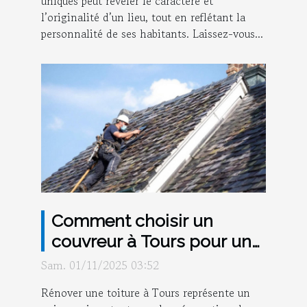
uniques peut révéler le caractère et
l’originalité d’un lieu, tout en reflétant la
personnalité de ses habitants. Laissez-vous...
Comment choisir un
couvreur à Tours pour une
rénovation durable de
Sam. 01/11/2025 03:52
votre toiture ?
Rénover une toiture à Tours représente un