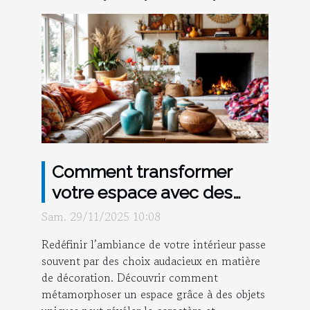
Comment transformer
votre espace avec des
objets de décoration
Sam. 29/11/2025 10:08
uniques ?
Redéfinir l’ambiance de votre intérieur passe
souvent par des choix audacieux en matière
de décoration. Découvrir comment
métamorphoser un espace grâce à des objets