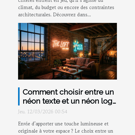
critères entrent en jeu, qu’il s’agisse du
climat, du budget ou encore des contraintes
architecturales. Découvrez dans...
Comment choisir entre un
néon texte et un néon logo
pour votre espace ?
Jeu. 12/03/2026 00:54
Envie d’apporter une touche lumineuse et
originale à votre espace ? Le choix entre un