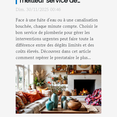
meilleur service de
plomberie pour
Dim. 30/11/2025 00:46
interventions urgentes ?
Face à une fuite d'eau ou à une canalisation
bouchée, chaque minute compte. Choisir le
bon service de plomberie pour gérer les
interventions urgentes peut faire toute la
différence entre des dégâts limités et des
coûts élevés. Découvrez dans cet article
comment repérer le prestataire le plus...