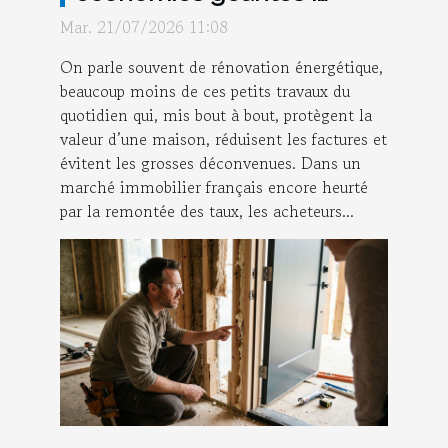
réapprendre à valoriser sa
Mar. 21/07/2026 11:08
maison
On parle souvent de rénovation énergétique,
beaucoup moins de ces petits travaux du
quotidien qui, mis bout à bout, protègent la
valeur d’une maison, réduisent les factures et
évitent les grosses déconvenues. Dans un
marché immobilier français encore heurté
par la remontée des taux, les acheteurs...