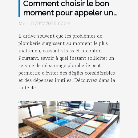
Comment choisir le bon
moment pour appeler un
service de dépannage
Mer. 11/02/2026 00:44
plomberie ?
Il arrive souvent que les problèmes de
plomberie surgissent au moment le plus
inattendu, causant stress et inconfort.
Pourtant, savoir à quel instant solliciter un
service de dépannage plomberie peut
permettre d'éviter des dégâts considérables
et des dépenses inutiles. Découvrez dans la
suite de...