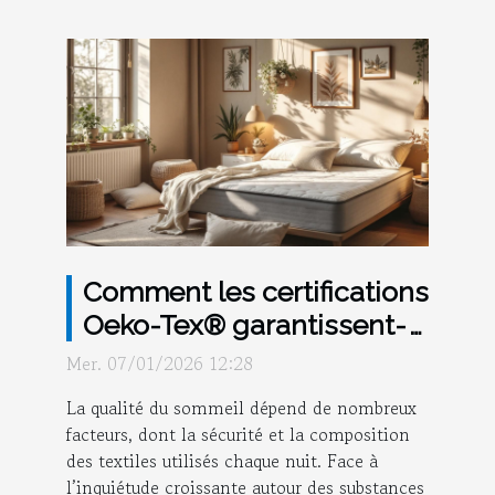
Comment les certifications
Oeko-Tex® garantissent-
elles des nuits saines ?
Mer. 07/01/2026 12:28
La qualité du sommeil dépend de nombreux
facteurs, dont la sécurité et la composition
des textiles utilisés chaque nuit. Face à
l’inquiétude croissante autour des substances