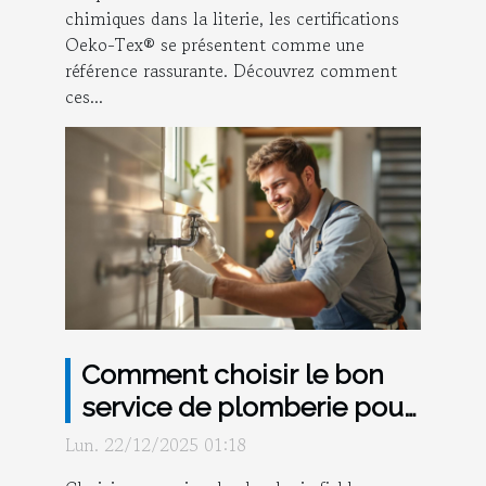
chimiques dans la literie, les certifications
Oeko-Tex® se présentent comme une
référence rassurante. Découvrez comment
ces...
Comment choisir le bon
service de plomberie pour
votre maison ?
Lun. 22/12/2025 01:18