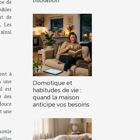
ême de
eubles
nt de
. Les
ainsi
ent à
à une
Domotique et
il est
habitudes de vie :
r des
quand la maison
 douce
anticipe vos besoins
t une
monie
eiller