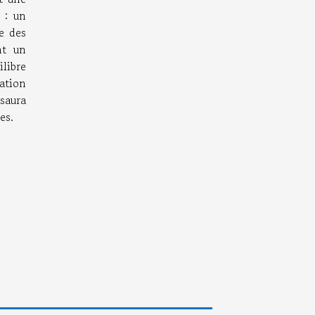
 : un
e des
nt un
ilibre
ation
 saura
es.