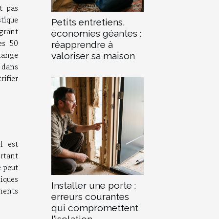
t pas
tique
Petits entretiens,
grant
économies géantes :
es 50
réapprendre à
lange
valoriser sa maison
 dans
ifier
l est
ortant
 peut
iques
Installer une porte :
ments
erreurs courantes
qui compromettent
l’isolation