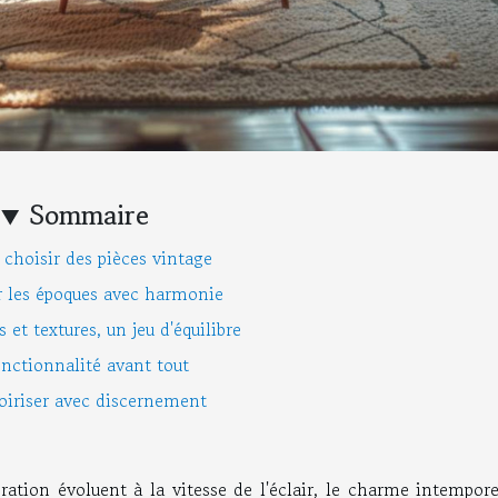
Sommaire
e choisir des pièces vintage
 les époques avec harmonie
 et textures, un jeu d'équilibre
onctionnalité avant tout
oiriser avec discernement
tion évoluent à la vitesse de l'éclair, le charme intempore