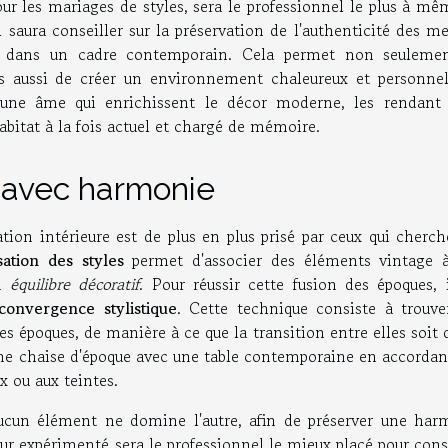
our les mariages de styles, sera le professionnel le plus à m
l saura conseiller sur la préservation de l'authenticité des m
nt dans un cadre contemporain. Cela permet non seuleme
is aussi de créer un environnement chaleureux et personnel
 une âme qui enrichissent le décor moderne, les rendant 
bitat à la fois actuel et chargé de mémoire.
 avec harmonie
on intérieure est de plus en plus prisé par ceux qui cherch
ation des styles
permet d'associer des éléments vintage 
un
équilibre décoratif
. Pour réussir cette fusion des époques, 
convergence stylistique
. Cette technique consiste à trouve
s époques, de manière à ce que la transition entre elles soit
une chaise d'époque avec une table contemporaine en accordan
x ou aux teintes.
'aucun élément ne domine l'autre, afin de préserver une har
eur expérimenté sera le professionnel le mieux placé pour cons