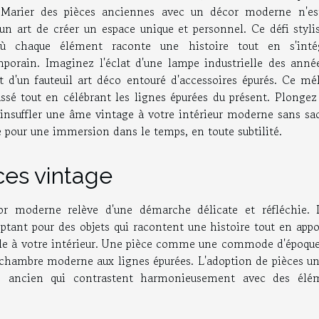
. Marier des pièces anciennes avec un décor moderne n'es
n art de créer un espace unique et personnel. Ce défi stylis
où chaque élément raconte une histoire tout en s'inté
rain. Imaginez l'éclat d'une lampe industrielle des anné
 d'un fauteuil art déco entouré d'accessoires épurés. Ce mé
sé tout en célébrant les lignes épurées du présent. Plongez
nsuffler une âme vintage à votre intérieur moderne sans sacr
de pour une immersion dans le temps, en toute subtilité.
èces vintage
r moderne relève d'une démarche délicate et réfléchie. I
optant pour des objets qui racontent une histoire tout en app
ble à votre intérieur. Une pièce comme une commode d'époque
chambre moderne aux lignes épurées. L'adoption de pièces un
e ancien qui contrastent harmonieusement avec des élé