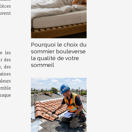
pièces
euvent
Pourquoi le choix du
sommier bouleverse
e les
la qualité de votre
ir des
sommeil
e, des
aines
leurs
emble
chaque