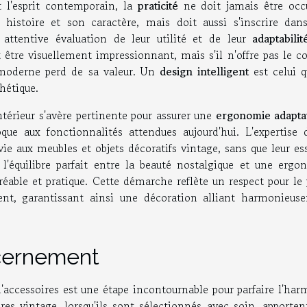
t l'esprit contemporain, la
praticité
ne doit jamais être occu
istoire et son caractère, mais doit aussi s'inscrire dan
 attentive évaluation de leur utilité et de leur
adaptabilit
être visuellement impressionnant, mais s'il n'offre pas le c
 moderne perd de sa valeur. Un
design intelligent
est celui q
thétique.
térieur s'avère pertinente pour assurer une
ergonomie adapta
oque aux fonctionnalités attendues aujourd'hui. L'expertise 
vie aux meubles et objets décoratifs vintage, sans que leur e
r l'équilibre parfait entre la beauté nostalgique et une ergo
ble et pratique. Cette démarche reflète un respect pour le 
nt, garantissant ainsi une décoration alliant harmonieus
scernement
'accessoires est une étape incontournable pour parfaire l'har
res vintage, lorsqu'ils sont sélectionnés avec soin, apporten