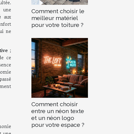
ltée.
s une
Comment choisir le
é
aux
meilleur matériel
onfort
pour votre toiture ?
ui ne
tive
;
de ce
ssence
nomie
passé
ement
Comment choisir
entre un néon texte
et un néon logo
pour votre espace ?
monie
t une