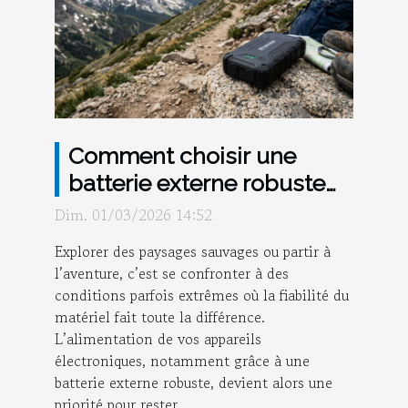
Comment choisir une
batterie externe robuste
pour vos aventures ?
Dim. 01/03/2026 14:52
Explorer des paysages sauvages ou partir à
l’aventure, c’est se confronter à des
conditions parfois extrêmes où la fiabilité du
matériel fait toute la différence.
L’alimentation de vos appareils
électroniques, notamment grâce à une
batterie externe robuste, devient alors une
priorité pour rester...