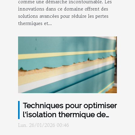
comme une démarche incontournable. Les
innovations dans ce domaine offrent des
solutions avancées pour réduire les pertes
thermiques et...
Techniques pour optimiser
l'isolation thermique de
votre ancienne maison
Lun. 26/01/2026 00:46