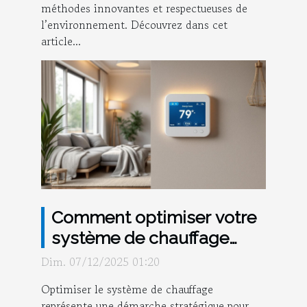
méthodes innovantes et respectueuses de
l’environnement. Découvrez dans cet
article...
Comment optimiser votre
système de chauffage
pour économiser de
Dim. 07/12/2025 01:20
l'énergie ?
Optimiser le système de chauffage
représente une démarche stratégique pour