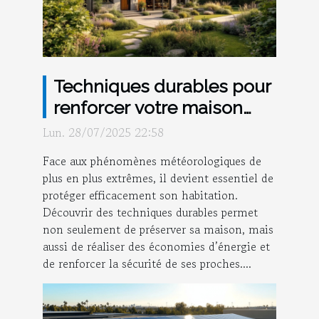
Techniques durables pour
renforcer votre maison
contre les intempéries
Lun. 28/07/2025 22:58
Face aux phénomènes météorologiques de
plus en plus extrêmes, il devient essentiel de
protéger efficacement son habitation.
Découvrir des techniques durables permet
non seulement de préserver sa maison, mais
aussi de réaliser des économies d’énergie et
de renforcer la sécurité de ses proches....