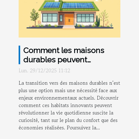
Comment les maisons
durables peuvent
transformer votre
Lun. 29/12/2025 11:12
quotidien ?
La transition vers des maisons durables n’est
plus une option mais une nécessité face aux
enjeux environnementaux actuels. Découvrir
comment ces habitats innovants peuvent
révolutionner la vie quotidienne suscite la
curiosité, tant sur le plan du confort que des
économies réalisées. Poursuivez la...