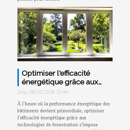
Optimiser l'efficacité
énergétique grâce aux
dernières technologies de
Dim. 08/02/2026 10:44
fenestration ?
À l’heure où la performance énergétique des
bâtiments devient primordiale, optimiser
l’efficacité énergétique grâce aux
technologies de fenestration s’impose