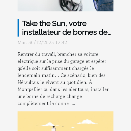
Take the Sun, votre
installateur de bornes de
recharge électriques à
Mar. 30/12/2025 12:42
Montpellier !
Rentrer du travail, brancher sa voiture
électrique sur la prise du garage et espérer
qu'elle soit suffisamment chargée le
lendemain matin… Ce scénario, bien des
Héraultais le vivent au quotidien. À
Montpellier ou dans les alentours, installer
une borne de recharge change
complètement la donne :...