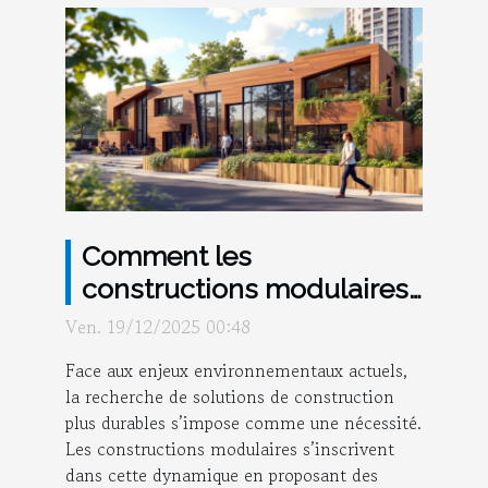
Comment les
constructions modulaires
favorisent-elles une
Ven. 19/12/2025 00:48
réduction de l'empreinte
Face aux enjeux environnementaux actuels,
écologique ?
la recherche de solutions de construction
plus durables s’impose comme une nécessité.
Les constructions modulaires s’inscrivent
dans cette dynamique en proposant des