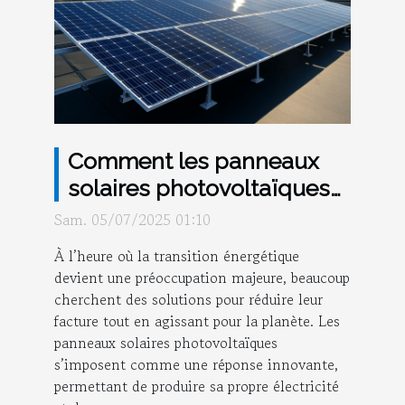
Comment les panneaux
solaires photovoltaïques
optimisent-ils votre
Sam. 05/07/2025 01:10
consommation d'énergie ?
À l’heure où la transition énergétique
devient une préoccupation majeure, beaucoup
cherchent des solutions pour réduire leur
facture tout en agissant pour la planète. Les
panneaux solaires photovoltaïques
s’imposent comme une réponse innovante,
permettant de produire sa propre électricité