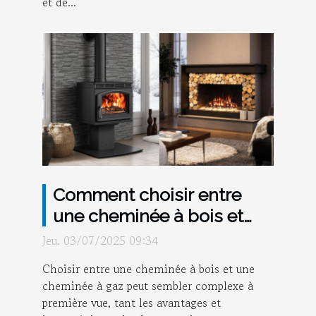
et de...
Comment choisir entre
une cheminée à bois et
une cheminée à gaz ?
Jeu. 03/07/2025 09:34
Choisir entre une cheminée à bois et une
cheminée à gaz peut sembler complexe à
première vue, tant les avantages et