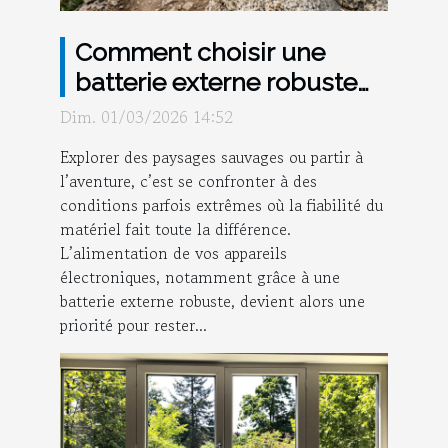
Comment choisir une
batterie externe robuste
pour vos aventures ?
Dim. 01/03/2026 14:52
Explorer des paysages sauvages ou partir à
l’aventure, c’est se confronter à des
conditions parfois extrêmes où la fiabilité du
matériel fait toute la différence.
L’alimentation de vos appareils
électroniques, notamment grâce à une
batterie externe robuste, devient alors une
priorité pour rester...