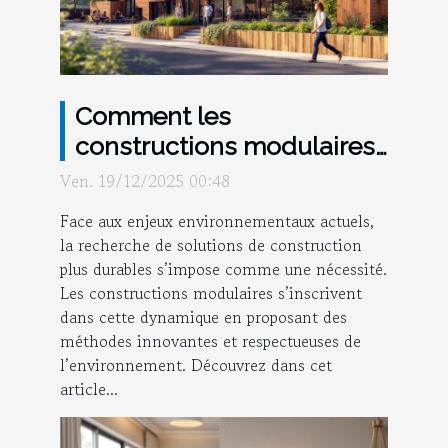
Comment les
constructions modulaires
favorisent-elles une
Ven. 19/12/2025 00:48
réduction de l'empreinte
Face aux enjeux environnementaux actuels,
écologique ?
la recherche de solutions de construction
plus durables s’impose comme une nécessité.
Les constructions modulaires s’inscrivent
dans cette dynamique en proposant des
méthodes innovantes et respectueuses de
l’environnement. Découvrez dans cet
article...