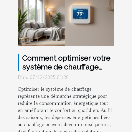
Comment optimiser votre
système de chauffage
pour économiser de
Dim. 07/12/2025 01:20
l'énergie ?
Optimiser le système de chauffage
représente une démarche stratégique pour
réduire la consommation énergétique tout
en améliorant le confort au quotidien. Au fil
des saisons, les dépenses énergétiques liées
au chauffage peuvent devenir conséquentes,
d'où l'intérêt de découvrir des solutions...