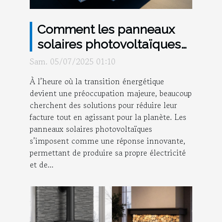
Comment les panneaux
solaires photovoltaïques
optimisent-ils votre
Sam. 05/07/2025 01:10
consommation d'énergie ?
À l’heure où la transition énergétique
devient une préoccupation majeure, beaucoup
cherchent des solutions pour réduire leur
facture tout en agissant pour la planète. Les
panneaux solaires photovoltaïques
s’imposent comme une réponse innovante,
permettant de produire sa propre électricité
et de...