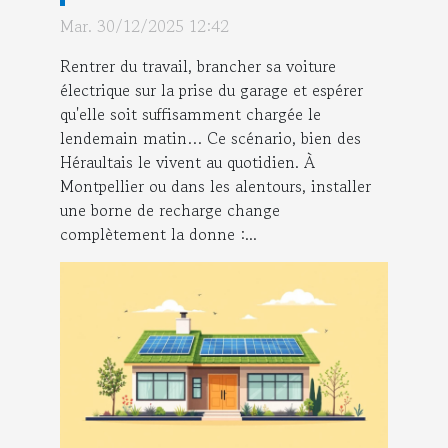
recharge électriques à
Mar. 30/12/2025 12:42
Montpellier !
Rentrer du travail, brancher sa voiture
électrique sur la prise du garage et espérer
qu'elle soit suffisamment chargée le
lendemain matin… Ce scénario, bien des
Héraultais le vivent au quotidien. À
Montpellier ou dans les alentours, installer
une borne de recharge change
complètement la donne :...