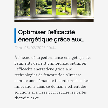
Optimiser l'efficacité
énergétique grâce aux
dernières technologies de
Dim. 08/02/2026 10:44
fenestration ?
À l’heure où la performance énergétique des
bâtiments devient primordiale, optimiser
l’efficacité énergétique grâce aux
technologies de fenestration s’impose
comme une démarche incontournable. Les
innovations dans ce domaine offrent des
solutions avancées pour réduire les pertes
thermiques et...