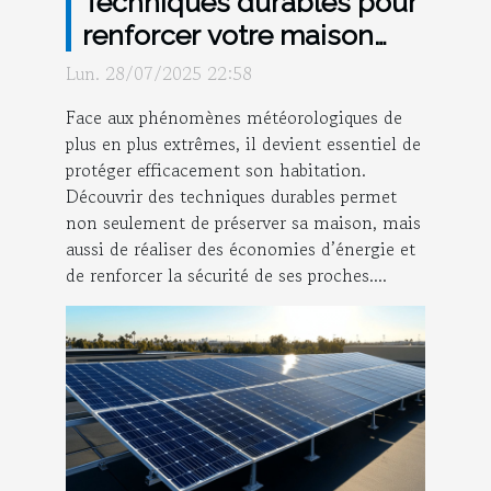
Techniques durables pour
renforcer votre maison
contre les intempéries
Lun. 28/07/2025 22:58
Face aux phénomènes météorologiques de
plus en plus extrêmes, il devient essentiel de
protéger efficacement son habitation.
Découvrir des techniques durables permet
non seulement de préserver sa maison, mais
aussi de réaliser des économies d’énergie et
de renforcer la sécurité de ses proches....