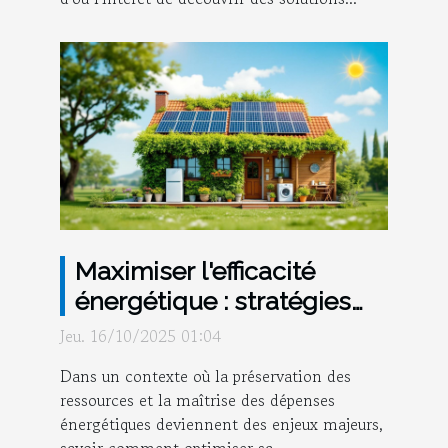
Maximiser l'efficacité
énergétique : stratégies
pour réduire vos
Jeu. 16/10/2025 01:04
consommations
Dans un contexte où la préservation des
ressources et la maîtrise des dépenses
énergétiques deviennent des enjeux majeurs,
savoir comment optimiser sa