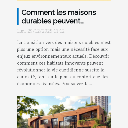
Comment les maisons
durables peuvent
transformer votre
Lun. 29/12/2025 11:12
quotidien ?
La transition vers des maisons durables n’est
plus une option mais une nécessité face aux
enjeux environnementaux actuels. Découvrir
comment ces habitats innovants peuvent
révolutionner la vie quotidienne suscite la
curiosité, tant sur le plan du confort que des
économies réalisées. Poursuivez la...