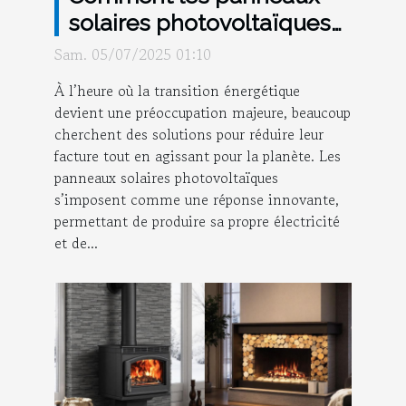
solaires photovoltaïques
optimisent-ils votre
Sam. 05/07/2025 01:10
consommation d'énergie ?
À l’heure où la transition énergétique
devient une préoccupation majeure, beaucoup
cherchent des solutions pour réduire leur
facture tout en agissant pour la planète. Les
panneaux solaires photovoltaïques
s’imposent comme une réponse innovante,
permettant de produire sa propre électricité
et de...