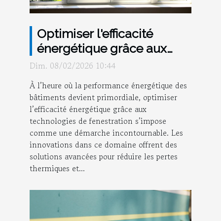
Optimiser l'efficacité
énergétique grâce aux
dernières technologies de
Dim. 08/02/2026 10:44
fenestration ?
À l’heure où la performance énergétique des
bâtiments devient primordiale, optimiser
l’efficacité énergétique grâce aux
technologies de fenestration s’impose
comme une démarche incontournable. Les
innovations dans ce domaine offrent des
solutions avancées pour réduire les pertes
thermiques et...