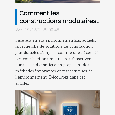
Comment les
constructions modulaires
favorisent-elles une
Ven. 19/12/2025 00:48
réduction de l'empreinte
Face aux enjeux environnementaux actuels,
écologique ?
la recherche de solutions de construction
plus durables s’impose comme une nécessité.
Les constructions modulaires s’inscrivent
dans cette dynamique en proposant des
méthodes innovantes et respectueuses de
l’environnement. Découvrez dans cet
article...