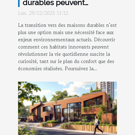
durables peuvent
transformer votre
Lun. 29/12/2025 11:12
quotidien ?
La transition vers des maisons durables n’est
plus une option mais une nécessité face aux
enjeux environnementaux actuels. Découvrir
comment ces habitats innovants peuvent
révolutionner la vie quotidienne suscite la
curiosité, tant sur le plan du confort que des
économies réalisées. Poursuivez la...