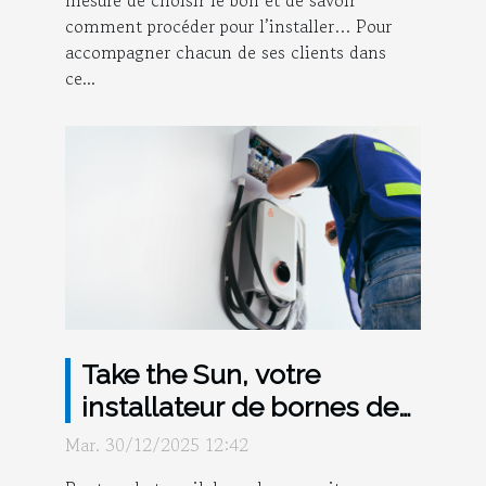
mesure de choisir le bon et de savoir
comment procéder pour l’installer… Pour
accompagner chacun de ses clients dans
ce...
Take the Sun, votre
installateur de bornes de
recharge électriques à
Mar. 30/12/2025 12:42
Montpellier !