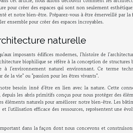
 Dans cet article, nous allons découvrir comment les architec
ature pour créer des espaces qui sont non seulement esthétiqu
nté et notre bien-être. Préparez-vous à être émerveillé par la
iller ensemble pour créer des espaces incroyables.
chitecture naturelle
u'aux imposants édifices modernes, l'histoire de l'architectu
rchitecture biophilique se réfère à la conception de structures 
 à l'environnement naturel environnant. Ce terme techn
r de la vie" ou "passion pour les êtres vivants".
notre besoin inné d'être en lien avec la nature. Cette conn
e, depuis les abris primitifs conçus pour nous protéger des élé
es éléments naturels pour améliorer notre bien-être. Les bâti
et l'utilisation efficace des ressources, représentent une évo
 important dans la façon dont nous concevons et construison