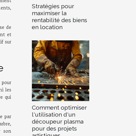
sement
Stratégies pour
ments,
maximiser la
rentabilité des biens
use de
en location
nt et
if sur
e
e pour
i les
re qui
Comment optimiser
l'utilisation d'un
e par
découpeur plasma
arbre,
pour des projets
r son
artistiques