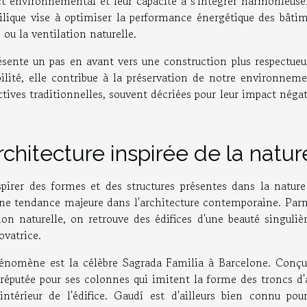
mpact environnemental et leur capacité à s'intégrer harmonieu
hilique vise à optimiser la performance énergétique des bâti
 ou la ventilation naturelle.
résente un pas en avant vers une construction plus respectue
ilité, elle contribue à la préservation de notre environneme
tives traditionnelles, souvent décriées pour leur impact négat
chitecture inspirée de la natur
inspirer des formes et des structures présentes dans la natur
une tendance majeure dans l'architecture contemporaine. Parm
ion naturelle, on retrouve des édifices d'une beauté singuliè
ovatrice.
hénomène est la célèbre Sagrada Familia à Barcelone. Conçu
 réputée pour ses colonnes qui imitent la forme des troncs d'
intérieur de l'édifice. Gaudí est d'ailleurs bien connu pou