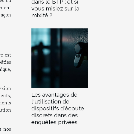
tes du
dans le BTP : et si
ement
vous misiez sur la
 façon
mixité ?
re est
bâties
ique,
exion
Les avantages de
ments,
l'utilisation de
ments
dispositifs d'écoute
lution
discrets dans des
enquêtes privées
s nos