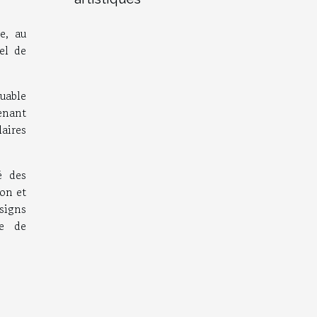
e, au
el de
uable
venant
aires
é des
ion et
signs
se de