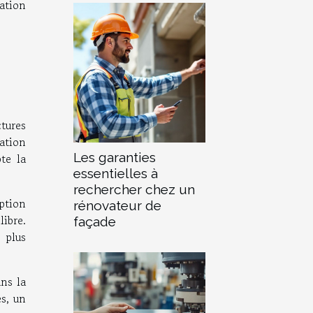
ation
tures
ation
Les garanties
te la
essentielles à
rechercher chez un
ption
rénovateur de
libre.
façade
 plus
ans la
es, un