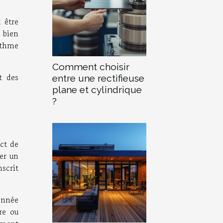
 être
t bien
rythme
Comment choisir
t des
entre une rectifieuse
plane et cylindrique
?
ct de
éer un
scrit
sonnée
re ou