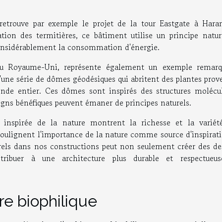
 retrouve par exemple le projet de la tour Eastgate à Harar
tion des termitières, ce bâtiment utilise un principe natur
considérablement la consommation d'énergie.
 au Royaume-Uni, représente également un exemple remarq
t d'une série de dômes géodésiques qui abritent des plantes pro
de entier. Ces dômes sont inspirés des structures molécul
igns bénéfiques peuvent émaner de principes naturels.
 inspirée de la nature montrent la richesse et la variét
 soulignent l'importance de la nature comme source d'inspirat
turels dans nos constructions peut non seulement créer des de
ntribuer à une architecture plus durable et respectueu
ure biophilique