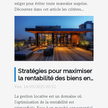
exiger pour éviter toute mauvaise surprise.
Découvrez dans cet article les critères...
Stratégies pour maximiser
la rentabilité des biens en
location
Ven. 14/03/2025 00:52
La gestion locative est un domaine où
l'optimisation de la rentabilité est
primordiale. Face à un marché concurrentiel