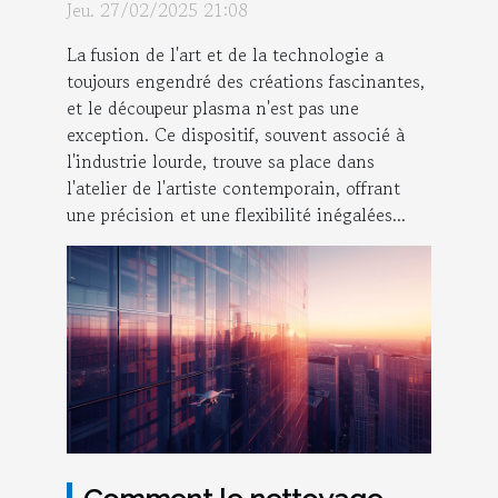
découpeur plasma pour
Jeu. 27/02/2025 21:08
des projets artistiques
La fusion de l'art et de la technologie a
toujours engendré des créations fascinantes,
et le découpeur plasma n'est pas une
exception. Ce dispositif, souvent associé à
l'industrie lourde, trouve sa place dans
l'atelier de l'artiste contemporain, offrant
une précision et une flexibilité inégalées...