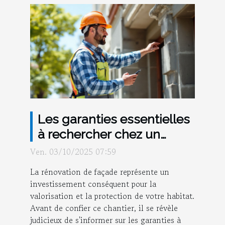
Les garanties essentielles
à rechercher chez un
rénovateur de façade
Ven. 03/10/2025 07:59
La rénovation de façade représente un
investissement conséquent pour la
valorisation et la protection de votre habitat.
Avant de confier ce chantier, il se révèle
judicieux de s'informer sur les garanties à