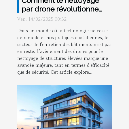
Comment le nettoyage
par drone révolutionne
l'entretien des bâtiments
Ven. 14/02/2025 00:32
Dans un monde où la technologie ne cesse
de remodeler nos pratiques quotidiennes, le
secteur de l'entretien des bâtiments n'est pas
en reste. L'avènement des drones pour le
nettoyage de structures élevées marque une
avancée majeure, tant en termes d'efficacité
que de sécurité. Cet article explore...