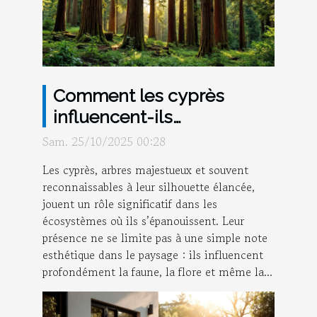
Comment les cyprès
influencent-ils
l'écosystème local ?
Sam. 25/10/2025 00:28
Les cyprès, arbres majestueux et souvent
reconnaissables à leur silhouette élancée,
jouent un rôle significatif dans les
écosystèmes où ils s’épanouissent. Leur
présence ne se limite pas à une simple note
esthétique dans le paysage : ils influencent
profondément la faune, la flore et même la...