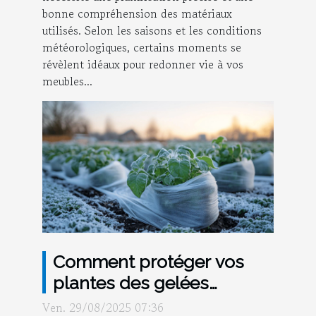
bonne compréhension des matériaux
utilisés. Selon les saisons et les conditions
météorologiques, certains moments se
révèlent idéaux pour redonner vie à vos
meubles...
Comment protéger vos
plantes des gelées
tardives ?
Ven. 29/08/2025 07:36