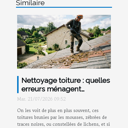
Similaire
Nettoyage toiture : quelles
erreurs ménagent
vraiment votre maison ?
Mar. 21/07/2026 09:52
On les voit de plus en plus souvent, ces
toitures brunies par les mousses, zébrées de
traces noires, ou constellées de lichens, et si