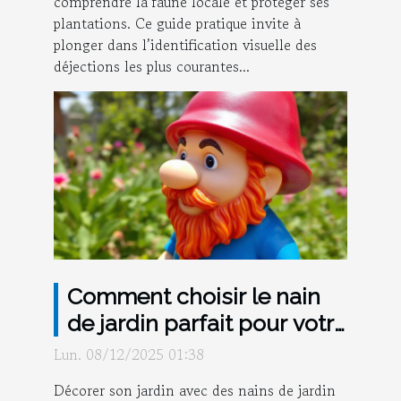
comprendre la faune locale et protéger ses
plantations. Ce guide pratique invite à
plonger dans l’identification visuelle des
déjections les plus courantes...
Comment choisir le nain
de jardin parfait pour votre
espace extérieur ?
Lun. 08/12/2025 01:38
Décorer son jardin avec des nains de jardin