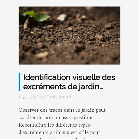
Identification visuelle des
excréments de jardin
courants : guide pratique
Lun. 08/12/2025 02:32
Observer des traces dans le jardin peut
susciter de nombreuses questions.
Reconnaître les différents types
d'excréments animaux est utile pour