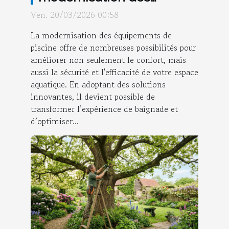
équipements peut
Ven. 20/03/2026 00:58
transformer votre piscine ?
La modernisation des équipements de
piscine offre de nombreuses possibilités pour
améliorer non seulement le confort, mais
aussi la sécurité et l'efficacité de votre espace
aquatique. En adoptant des solutions
innovantes, il devient possible de
transformer l’expérience de baignade et
d’optimiser...