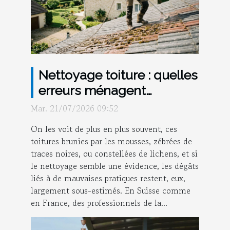
Nettoyage toiture : quelles
erreurs ménagent
vraiment votre maison ?
Mar. 21/07/2026 09:52
On les voit de plus en plus souvent, ces
toitures brunies par les mousses, zébrées de
traces noires, ou constellées de lichens, et si
le nettoyage semble une évidence, les dégâts
liés à de mauvaises pratiques restent, eux,
largement sous-estimés. En Suisse comme
en France, des professionnels de la...