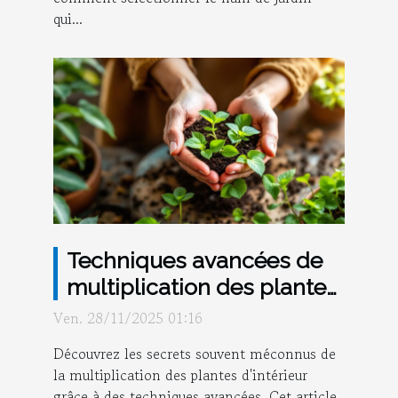
qui...
Techniques avancées de
multiplication des plantes
d'intérieur
Ven. 28/11/2025 01:16
Découvrez les secrets souvent méconnus de
la multiplication des plantes d'intérieur
grâce à des techniques avancées. Cet article