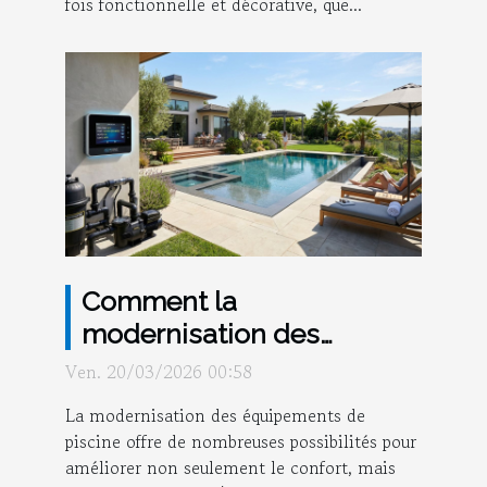
fois fonctionnelle et décorative, que...
Comment la
modernisation des
équipements peut
Ven. 20/03/2026 00:58
transformer votre piscine ?
La modernisation des équipements de
piscine offre de nombreuses possibilités pour
améliorer non seulement le confort, mais