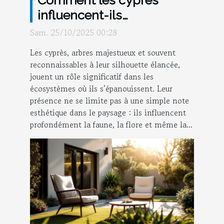
influencent-ils
l'écosystème local ?
Sam. 25/10/2025 00:28
Les cyprès, arbres majestueux et souvent
reconnaissables à leur silhouette élancée,
jouent un rôle significatif dans les
écosystèmes où ils s’épanouissent. Leur
présence ne se limite pas à une simple note
esthétique dans le paysage : ils influencent
profondément la faune, la flore et même la...