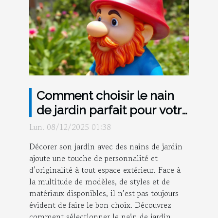
Comment choisir le nain
de jardin parfait pour votre
espace extérieur ?
Lun. 08/12/2025 01:38
Décorer son jardin avec des nains de jardin
ajoute une touche de personnalité et
d’originalité à tout espace extérieur. Face à
la multitude de modèles, de styles et de
matériaux disponibles, il n’est pas toujours
évident de faire le bon choix. Découvrez
comment sélectionner le nain de jardin