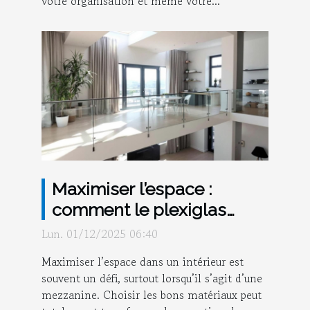
votre organisation et même votre...
Maximiser l’espace :
comment le plexiglas
transforme votre
Lun. 01/12/2025 06:40
mezzanine ?
Maximiser l’espace dans un intérieur est
souvent un défi, surtout lorsqu’il s’agit d’une
mezzanine. Choisir les bons matériaux peut