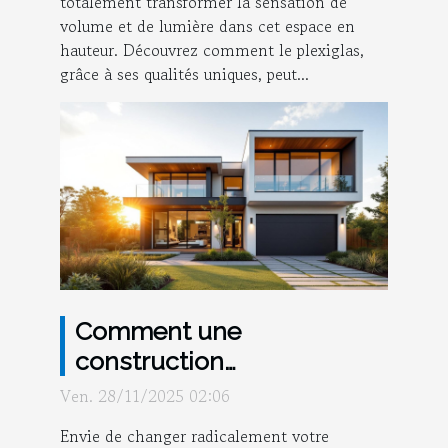
totalement transformer la sensation de
volume et de lumière dans cet espace en
hauteur. Découvrez comment le plexiglas,
grâce à ses qualités uniques, peut...
Comment une
construction
personnalisée peut
Ven. 28/11/2025 02:06
transformer votre style de
Envie de changer radicalement votre