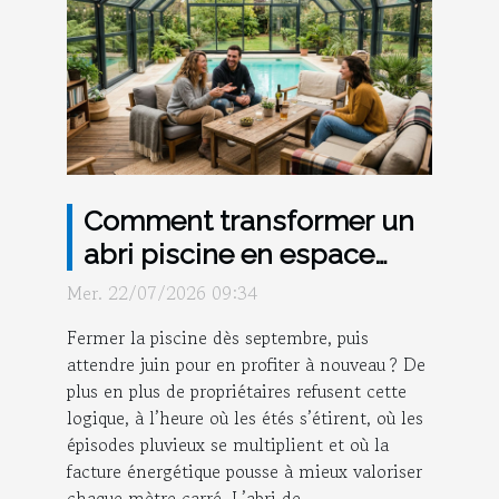
Comment transformer un
abri piscine en espace
convivial toute l’année
Mer. 22/07/2026 09:34
Fermer la piscine dès septembre, puis
attendre juin pour en profiter à nouveau ? De
plus en plus de propriétaires refusent cette
logique, à l’heure où les étés s’étirent, où les
épisodes pluvieux se multiplient et où la
facture énergétique pousse à mieux valoriser
chaque mètre carré. L’abri de...