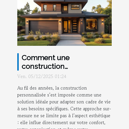
Comment une
construction
personnalisée peut
Ven. 05/12/2025 01:24
transformer votre
Au fil des années, la construction
quotidien ?
personnalisée s’est imposée comme une
solution idéale pour adapter son cadre de vie
à ses besoins spécifiques. Cette approche sur-
mesure ne se limite pas à l’aspect esthétique
: elle influe directement sur votre confort,