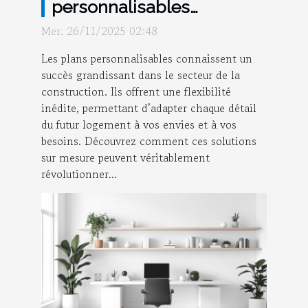
personnalisables
transforment-ils votre
Mer. 26/11/2025 02:48
projet de construction ?
Les plans personnalisables connaissent un
succès grandissant dans le secteur de la
construction. Ils offrent une flexibilité
inédite, permettant d’adapter chaque détail
du futur logement à vos envies et à vos
besoins. Découvrez comment ces solutions
sur mesure peuvent véritablement
révolutionner...