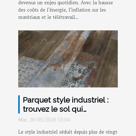
devenus un enjeu quotidien. Avec la hausse
des coûts de l’énergie, l’inflation sur les
matériaux et le télétravail...
Parquet style industriel :
trouvez le sol qui
transformera n'importe
Mar. 26/05/2026 13:04
quelle pièce en loft chic !
Le style industriel séduit depuis plus de vingt