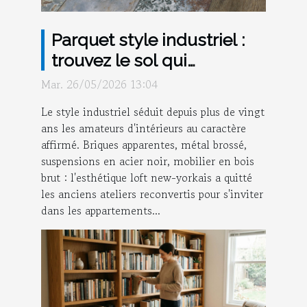
Parquet style industriel :
trouvez le sol qui
transformera n'importe
Mar. 26/05/2026 13:04
quelle pièce en loft chic !
Le style industriel séduit depuis plus de vingt
ans les amateurs d'intérieurs au caractère
affirmé. Briques apparentes, métal brossé,
suspensions en acier noir, mobilier en bois
brut : l'esthétique loft new-yorkais a quitté
les anciens ateliers reconvertis pour s'inviter
dans les appartements...