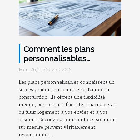
Comment les plans
personnalisables
transforment-ils votre
Mer. 26/11/2025 02:48
projet de construction ?
Les plans personnalisables connaissent un
succès grandissant dans le secteur de la
construction. Ils offrent une flexibilité
inédite, permettant d’adapter chaque détail
du futur logement à vos envies et à vos
besoins. Découvrez comment ces solutions
sur mesure peuvent véritablement
révolutionner...