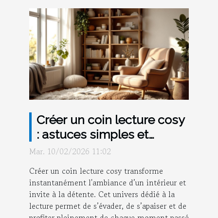
Créer un coin lecture cosy
: astuces simples et
efficaces
Mar. 10/02/2026 11:02
Créer un coin lecture cosy transforme
instantanément l'ambiance d’un intérieur et
invite à la détente. Cet univers dédié à la
lecture permet de s’évader, de s’apaiser et de
profiter pleinement de chaque moment passé