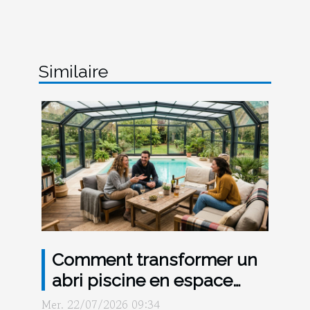
Similaire
Comment transformer un
abri piscine en espace
convivial toute l’année
Mer. 22/07/2026 09:34