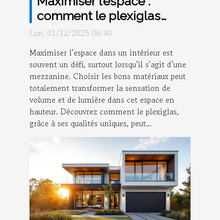
Maximiser l’espace :
comment le plexiglas
transforme votre
Lun. 01/12/2025 06:40
mezzanine ?
Maximiser l’espace dans un intérieur est
souvent un défi, surtout lorsqu’il s’agit d’une
mezzanine. Choisir les bons matériaux peut
totalement transformer la sensation de
volume et de lumière dans cet espace en
hauteur. Découvrez comment le plexiglas,
grâce à ses qualités uniques, peut...