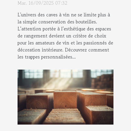
améliorent-elles
Mar. 16/09/2025 07:32
l'esthétique de votre cave
L'univers des caves à vin ne se limite plus à
à vin ?
la simple conservation des bouteilles.
L’attention portée à l’esthétique des espaces
de rangement devient un critère de choix
pour les amateurs de vin et les passionnés de
décoration intérieure. Découvrez comment
les trappes personnalisées...