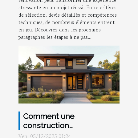
rénovation peut transformer une expérience
stressante en un projet réussi. Entre critères
de sélection, devis détaillés et compétences
techniques, de nombreux éléments entrent
en jeu. Découvrez dans les prochains
paragraphes les étapes à ne pas...
Comment une
construction
personnalisée peut
Ven. 05/12/2025 01:24