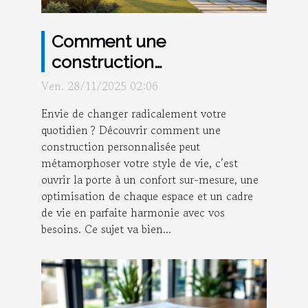
Comment une
construction
personnalisée peut
Ven. 28/11/2025 02:06
transformer votre style de
Envie de changer radicalement votre
vie ?
quotidien ? Découvrir comment une
construction personnalisée peut
métamorphoser votre style de vie, c’est
ouvrir la porte à un confort sur-mesure, une
optimisation de chaque espace et un cadre
de vie en parfaite harmonie avec vos
besoins. Ce sujet va bien...